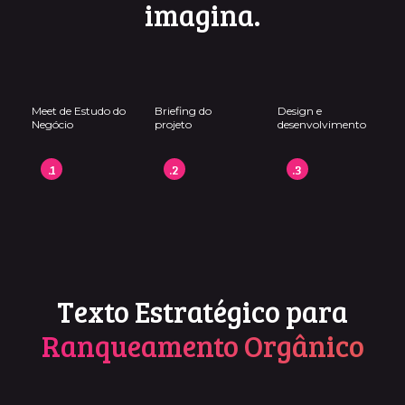
imagina.
Meet de Estudo do
Briefing do
Design e
Negócio
projeto
desenvolvimento
.1
.2
.3
Texto Estratégico para
Ranqueamento Orgânico