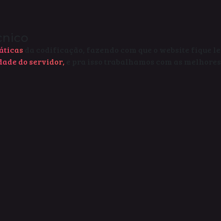
cnico
áticas
da codificação, fazendo com que o website fique 
dade do servidor,
e pra isso trabalhamos com as melhore