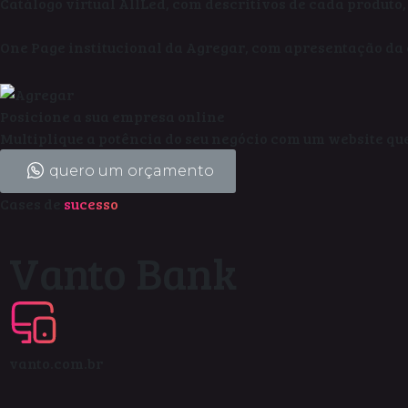
Catálogo virtual AllLed, com descritivos de cada produto
One Page institucional da Agregar, com apresentação da e
Posicione a sua empresa online
Multiplique a potência do seu negócio com um website que
quero um orçamento
Cases de
sucesso
Vanto Bank
vanto.com.br