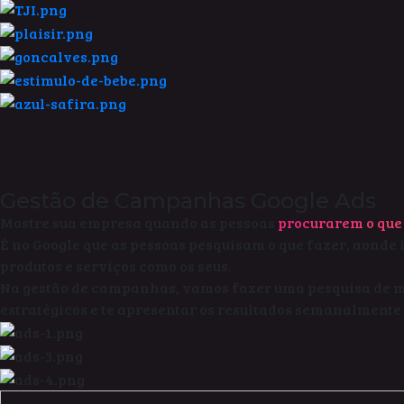
Gestão de Campanhas Google Ads
Mostre sua empresa quando as pessoas
procurarem o que 
É no Google que as pessoas pesquisam o que fazer, aonde
produtos e serviços como os seus.
Na gestão de campanhas, vamos fazer uma pesquisa de me
estratégicos e te apresentar os resultados semanalmente 