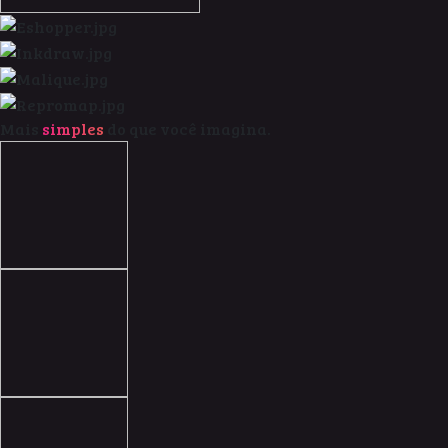
Mais
simples
do que você imagina.