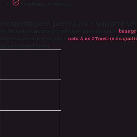
Programação Mensal
Hospedagem premium + suporte té
No desenvolvimento de projetos sempre seguimos
boas pr
importante para alcançar a
nota A no GTmetrix é a quali
Cloud e Digital Ocean.