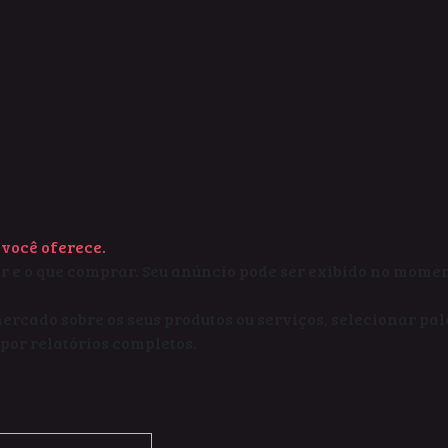
você oferece.
 ir e o que comprar. Seu anúncio pode ser exibido no mom
rcado sobre os seus produtos ou serviços, selecionar pa
por relatórios completos.