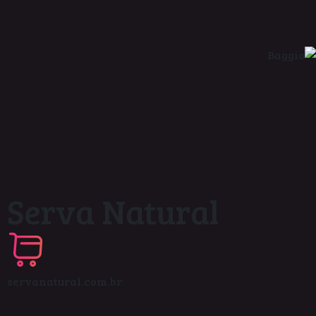
Serva Natural
servanatural.com.br