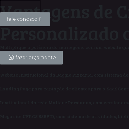
Vantagens de 
fale conosco
Personalizado
Multiplique a potência do seu negócio com um website que
fazer orçamento
Website Institucional da Baggio Pizzaria, com sistema de
Landing Page para captação de clientes para o SaaS Cont
Institucional da rede Malique Persianas, com versioname
Mega site UFRGS ESEFID, com sistema de atividades, biblio