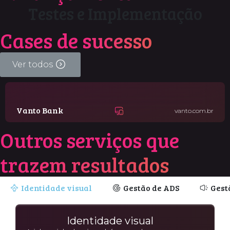
Testes e Implementação
Cases de
sucesso
Ver todos
Vanto Bank
vanto.com.br
Outros serviços que
trazem resultados
Identidade visual
Gestão de ADS
Gest
Identidade visual