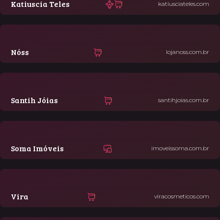
Katiuscia Teles
katiusciateles.com
Nóss
lojanoss.com.br
Santih Jóias
santihjoias.com.br
Soma Imóveis
imoveissoma.com.br
Vira
viracosmeticos.com