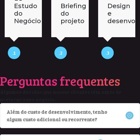
Estudo
Briefing
Design
do
do
e
Negócio
projeto
desenvol
.1
.2
.3
Perguntas
frequentes
Algumas dúvidas que nossos clientes têm antes de
acelerar o seu negócio.
Além do custo de desenvolvimento, tenho
algum custo adicional ou recorrente?