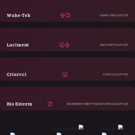
Wake-Tek
wake-tek.com.br
Laciment
laciment.com.br
Criarcci
criarcci.com.br
Bio Esteem
bioesteemdermocosmeticos.com.br