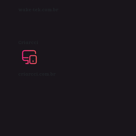
wake-tek.com.br
Criarcci
criarcci.com.br