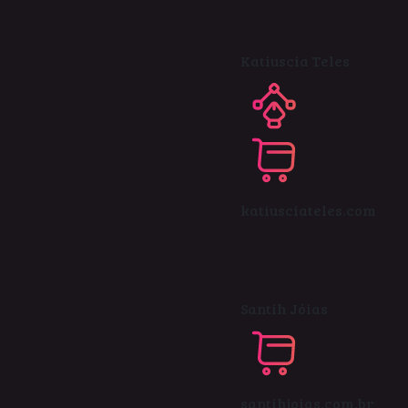
Katiuscia Teles
katiusciateles.com
Santih Jóias
santihjoias.com.br