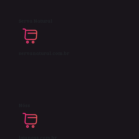
Serva Natural
servanatural.com.br
Nóss
lojanoss.com.br