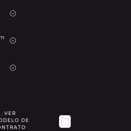
om
VER
ODELO DE
ONTRATO