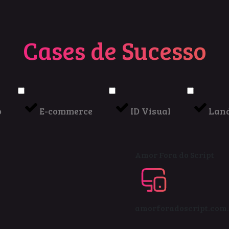
Cases de Sucesso
o
E-commerce
ID Visual
Land
Amor Fora do Script
amorforadoscript.com.