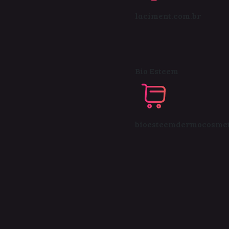
laciment.com.br
Bio Esteem
bioesteemdermocosmet