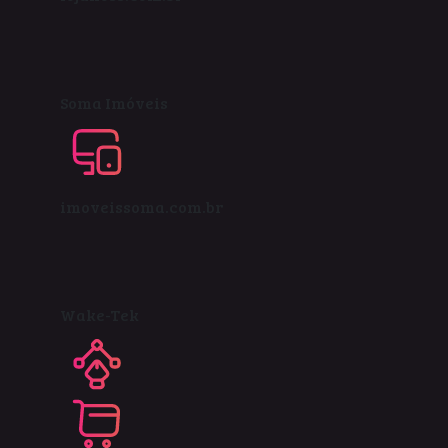
Soma Imóveis
imoveissoma.com.br
Wake-Tek