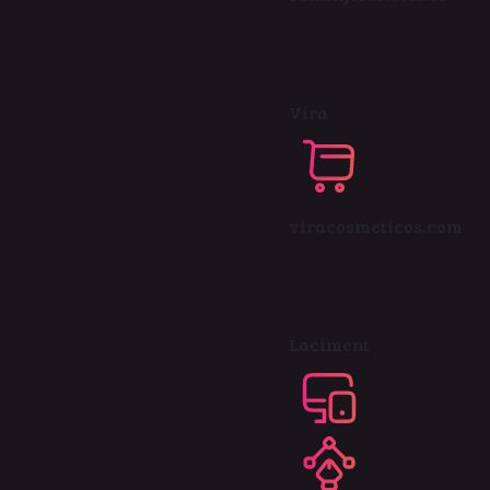
Vira
viracosmeticos.com
Laciment