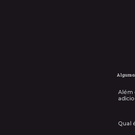
Algumas
Além 
adici
Qual 