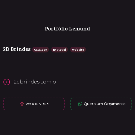
Portfólio Lemund
2D Brindes
Catálogo
ID Visual
Website
2dbrindes.com.br
Quero um Orçamento
Ver a ID Visual