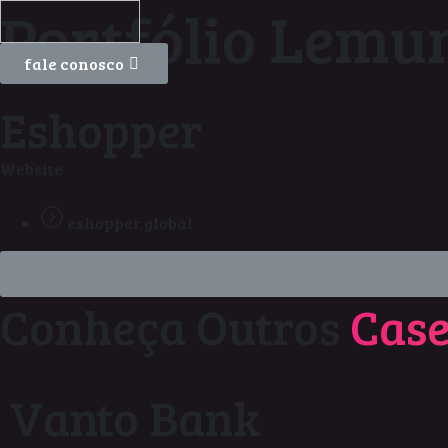
Portfólio Lemu
fale conosco
Eshopper
Website
eshopper.global
Conheça Outros
Case
Vanto Bank