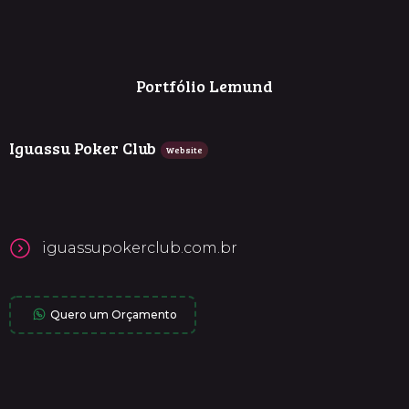
Portfólio Lemund
Iguassu Poker Club
Website
iguassupokerclub.com.br
Quero um Orçamento