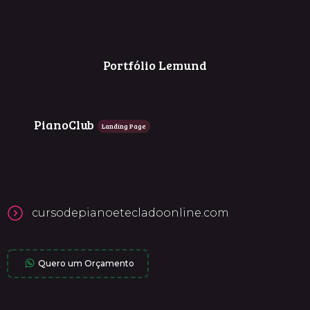
Portfólio Lemund
PianoClub
Landing Page
cursodepianoetecladoonline.com
Quero um Orçamento